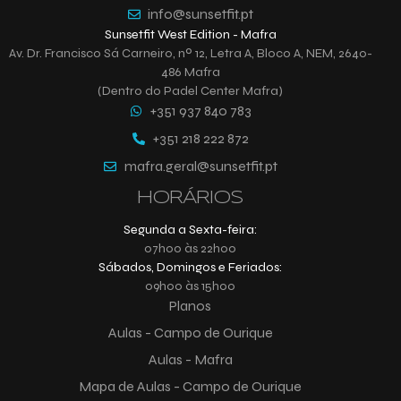
info@sunsetfit.pt
Sunsetfit West Edition - Mafra
Av. Dr. Francisco Sá Carneiro, nº 12, Letra A, Bloco A, NEM, 2640-
486 Mafra
(Dentro do Padel Center Mafra)
+351 937 840 783
+351 218 222 872
mafra.geral@sunsetfit.pt
HORÁRIOS
Segunda a Sexta-feira:
07h00 às 22h00
Sábados, Domingos e Feriados:
09h00 às 15h00
Planos
Aulas - Campo de Ourique
Aulas - Mafra
Mapa de Aulas - Campo de Ourique