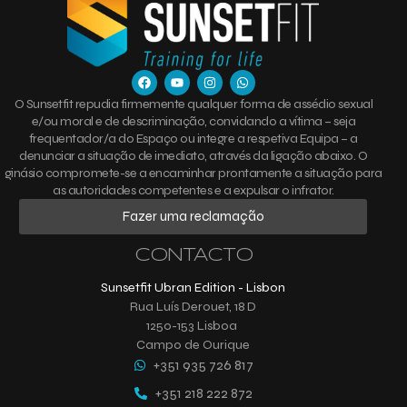
O Sunsetfit repudia firmemente qualquer forma de assédio sexual
e/ou moral e de descriminação, convidando a vítima – seja
frequentador/a do Espaço ou integre a respetiva Equipa – a
denunciar a situação de imediato, através da ligação abaixo. O
ginásio compromete-se a encaminhar prontamente a situação para
as autoridades competentes e a expulsar o infrator.
Fazer uma reclamação
CONTACTO
Sunsetfit Ubran Edition - Lisbon
Rua Luís Derouet, 18 D
1250-153 Lisboa
Campo de Ourique
+351 935 726 817
+351 218 222 872