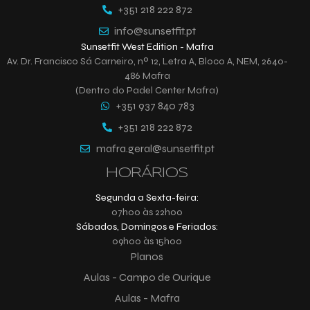
+351 218 222 872
info@sunsetfit.pt
Sunsetfit West Edition - Mafra
Av. Dr. Francisco Sá Carneiro, nº 12, Letra A, Bloco A, NEM, 2640-
486 Mafra
(Dentro do Padel Center Mafra)
+351 937 840 783
+351 218 222 872
mafra.geral@sunsetfit.pt
HORÁRIOS
Segunda a Sexta-feira:
07h00 às 22h00
Sábados, Domingos e Feriados:
09h00 às 15h00
Planos
Aulas - Campo de Ourique
Aulas - Mafra