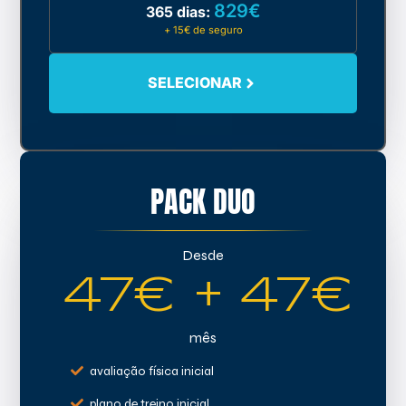
829€
365 dias:
+ 15€ de seguro
SELECIONAR
PACK DUO
Desde
47€ + 47€
mês
avaliação física inicial
plano de treino inicial