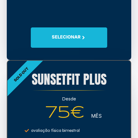
SELECIONAR
SOLD OUT
SUNSETFIT PLUS
Desde
75€
MÊS
avaliação física bimestral