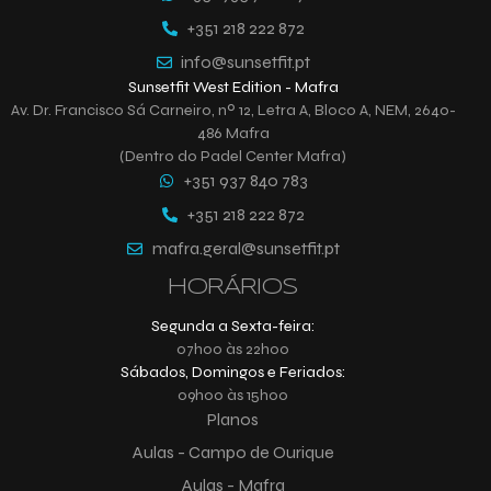
+351 218 222 872
info@sunsetfit.pt
Sunsetfit West Edition - Mafra
Av. Dr. Francisco Sá Carneiro, nº 12, Letra A, Bloco A, NEM, 2640-
486 Mafra
(Dentro do Padel Center Mafra)
+351 937 840 783
+351 218 222 872
mafra.geral@sunsetfit.pt
HORÁRIOS
Segunda a Sexta-feira:
07h00 às 22h00
Sábados, Domingos e Feriados:
09h00 às 15h00
Planos
Aulas - Campo de Ourique
Aulas - Mafra